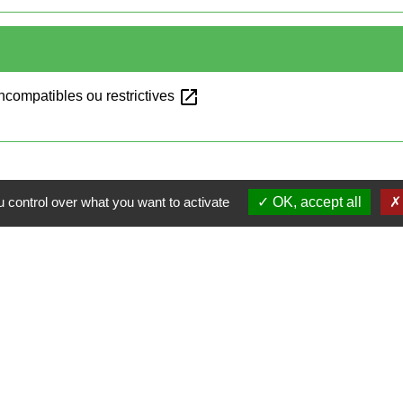
open_in_new
incompatibles ou restrictives
 control over what you want to activate
OK, accept all
Contacts
Mairie de Cormeray
1, RUE DE LA BUISSONNIERE
41120 Cormeray - FRANCE
+33 2 54 44 26 19