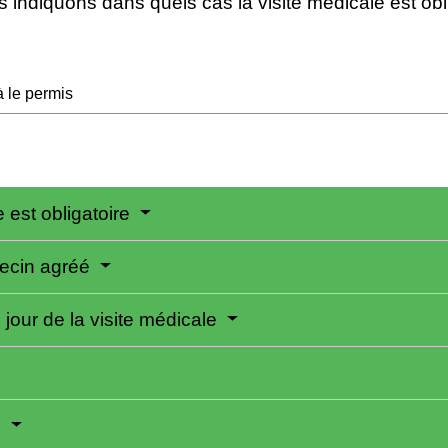
diquons dans quels cas la visite médicale est oblig
 le permis
e est obligatoire
ecin agréé
 jour de la visite médicale
e