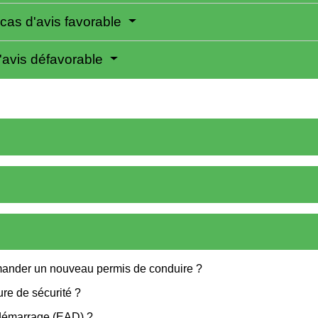
 cas d'avis favorable
'avis défavorable
emander un nouveau permis de conduire ?
ure de sécurité ?
tidémarrage (EAD) ?