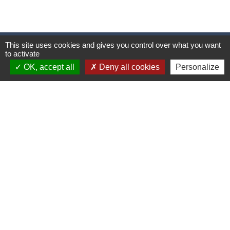
This site uses cookies and gives you control over what you want
Contacts
to activate
OK, accept all
Deny all cookies
Personalize
Mairie de Cormeray
1, RUE DE LA BUISSONNIERE
41120 Cormeray - FRANCE
+33 2 54 44 26 19
Contact par formulaire
Ouverture de la Mairie au Public :
Lundi, Mardi, Jeudi 14h00 à 18h00 / Vendredi
15h00 à 17h00
Samedi 10h00 à 12h00 / Fermée le mercredi