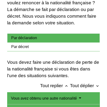
voulez renoncer à la nationalité française ?
La démarche se fait par déclaration ou par
décret. Nous vous indiquons comment faire
la demande selon votre situation.
Par déclaration
Par décret
Vous devez faire une déclaration de perte de
la nationalité française si vous êtes dans
l'une des situations suivantes.
Tout replier
Tout déplier
keyboard_arrow_up
keyboard_arrow_down
Vous avez obtenu une autre nationalité