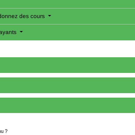
u donnez des cours
payants
nu ?