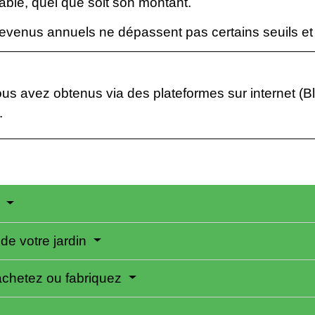
ble, quel que soit son montant.
revenus annuels ne dépassent pas certains seuils et 
s avez obtenus via des plateformes sur internet (Bla
.
n
de votre jardin
chetez ou fabriquez