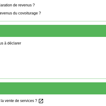
claration de revenus ?
s revenus du covoiturage ?
us à déclarer
open_in_new
la vente de services ?