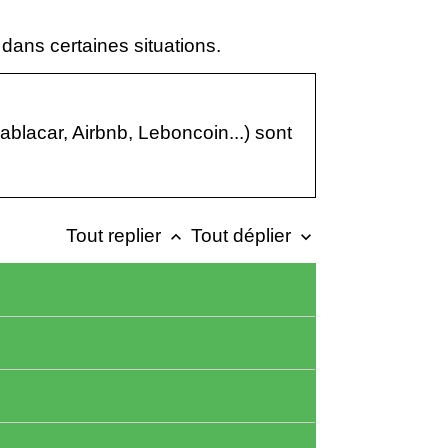
dans certaines situations.
blacar, Airbnb, Leboncoin...) sont
Tout replier
Tout déplier
keyboard_arrow_up
keyboard_arrow_down