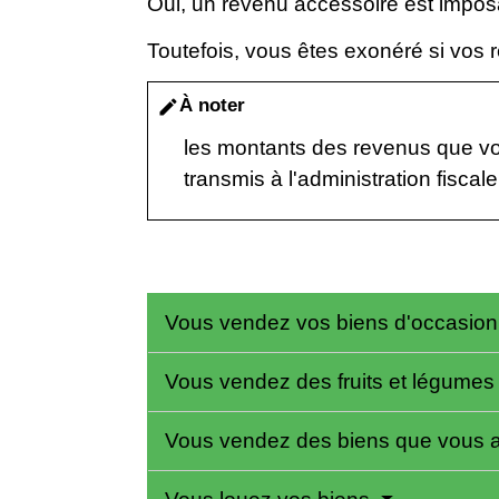
Oui, un revenu accessoire est imposa
Toutefois, vous êtes exonéré si vos 
À noter
edit
les montants des revenus que vou
transmis à l'administration fiscale
Vous vendez vos biens d'occasio
Vous vendez des fruits et légumes 
Vous vendez des biens que vous a