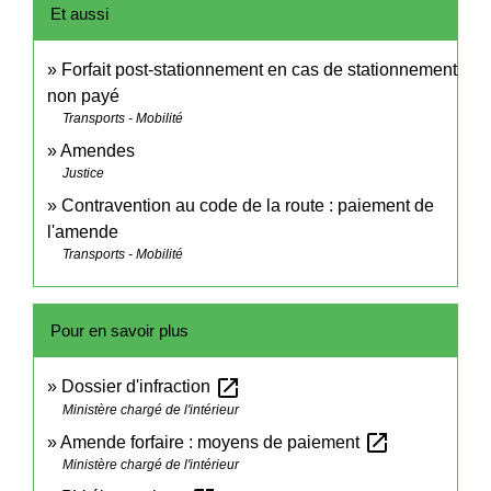
Et aussi
Forfait post-stationnement en cas de stationnement
non payé
Transports - Mobilité
Amendes
Justice
Contravention au code de la route : paiement de
l'amende
Transports - Mobilité
Pour en savoir plus
open_in_new
Dossier d'infraction
Ministère chargé de l'intérieur
open_in_new
Amende forfaire : moyens de paiement
Ministère chargé de l'intérieur