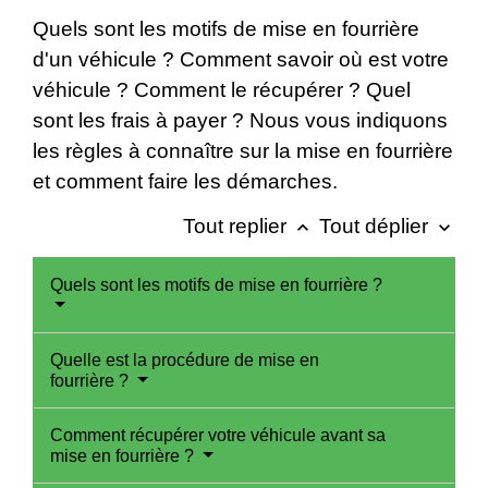
Quels sont les motifs de mise en fourrière
d'un véhicule ? Comment savoir où est votre
véhicule ? Comment le récupérer ? Quel
sont les frais à payer ? Nous vous indiquons
les règles à connaître sur la mise en fourrière
et comment faire les démarches.
Tout replier
Tout déplier
keyboard_arrow_up
keyboard_arrow_down
Quels sont les motifs de mise en fourrière ?
Quelle est la procédure de mise en
fourrière ?
Comment récupérer votre véhicule avant sa
mise en fourrière ?