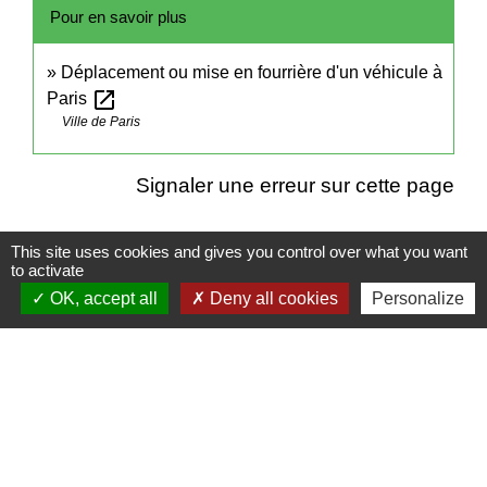
Pour en savoir plus
Déplacement ou mise en fourrière d'un véhicule à
open_in_new
Paris
Ville de Paris
Signaler une erreur sur cette page
This site uses cookies and gives you control over what you want
to activate
OK, accept all
Deny all cookies
Personalize
Contacts
Mairie de Cormeray
1, RUE DE LA BUISSONNIERE
41120 Cormeray - FRANCE
+33 2 54 44 26 19
Contact par formulaire