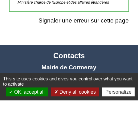
Ministère chargé de l'Europe et des affaires étrangères
Signaler une erreur sur cette page
Contacts
Mairie de Cormeray
1, RUE DE LA BUISSONNIERE
This site uses cookies and gives you control over what you want
41120 Cormeray - FRANCE
to activate
OK, accept all
Deny all cookies
Personalize
+33 2 54 44 26 19
Contact par formulaire
Ouverture de la Mairie au Public :
Lundi, Mardi, Jeudi 14h00 à 18h00 / Vendredi