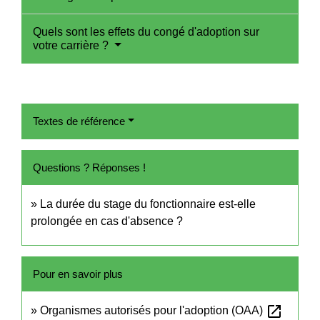
Quels sont les effets du congé d'adoption sur
votre carrière ?
Textes de référence
Questions ? Réponses !
La durée du stage du fonctionnaire est-elle
prolongée en cas d'absence ?
Pour en savoir plus
open_in_new
Organismes autorisés pour l'adoption (OAA)