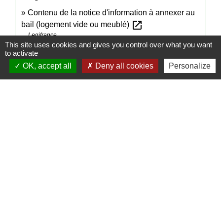
Contenu de la notice d'information à annexer au
open_in_new
bail (logement vide ou meublé)
Legifrance
This site uses cookies and gives you control over what you want
Loi n°89-462 du 6 juillet 1989 relative aux rapports
to activate
open_in_new
locatifs : article 5 I
OK, accept all
Deny all cookies
Personalize
Legifrance
open_in_new
Le contrat type de location en 10 questions
Institut national de la consommation (INC)
Signaler une erreur sur cette page
Contacts
Mairie de Cormeray
1, RUE DE LA BUISSONNIERE