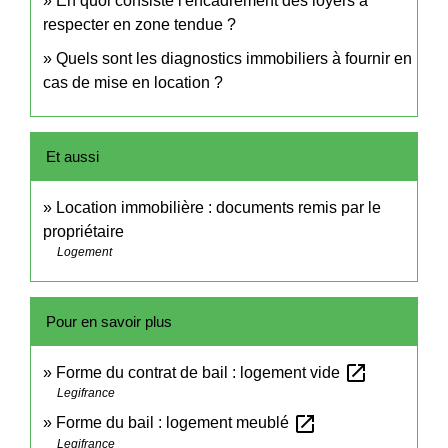
En quoi consiste l'encadrement des loyers à
respecter en zone tendue ?
Quels sont les diagnostics immobiliers à fournir en
cas de mise en location ?
Et aussi
Location immobilière : documents remis par le
propriétaire
Logement
Pour en savoir plus
open_in_new
Forme du contrat de bail : logement vide
Legifrance
open_in_new
Forme du bail : logement meublé
Legifrance