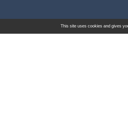
This site uses cookies and gives you
Lund
Mentions légales
-
Poli