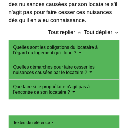
des nuisances causées par son locataire s'il
n'agit pas pour faire cesser ces nuisances
dès qu'il en a eu connaissance.
Tout replier
Tout déplier
keyboard_arrow_up
keyboard_arrow_down
Quelles sont les obligations du locataire à
l'égard du logement qu'il loue ?
Quelles démarches pour faire cesser les
nuisances causées par le locataire ?
Que faire si le propriétaire n'agit pas à
l'encontre de son locataire ?
Textes de référence