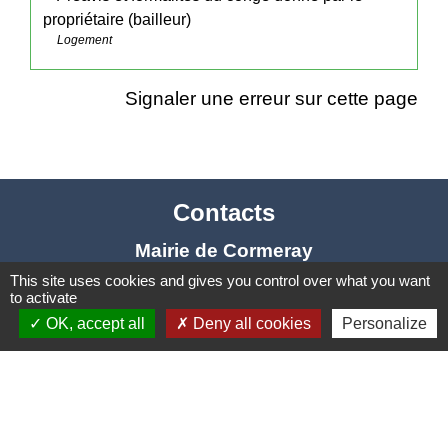
propriétaire (bailleur)
Logement
Signaler une erreur sur cette page
Contacts
Mairie de Cormeray
1, RUE DE LA BUISSONNIERE
This site uses cookies and gives you control over what you want
to activate
41120 Cormeray - FRANCE
OK, accept all
Deny all cookies
Personalize
+33 2 54 44 26 19
Contact par formulaire
Ouverture de la Mairie au Public :