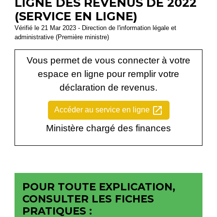
LIGNE DES REVENUS DE 2022
(SERVICE EN LIGNE)
Vérifié le 21 Mar 2023 - Direction de l'information légale et
administrative (Première ministre)
Vous permet de vous connecter à votre
espace en ligne pour remplir votre
déclaration de revenus.
open_in_new
Accéder au service en ligne
Ministère chargé des finances
POUR TOUTE EXPLICATION,
CONSULTER LES FICHES
PRATIQUES :